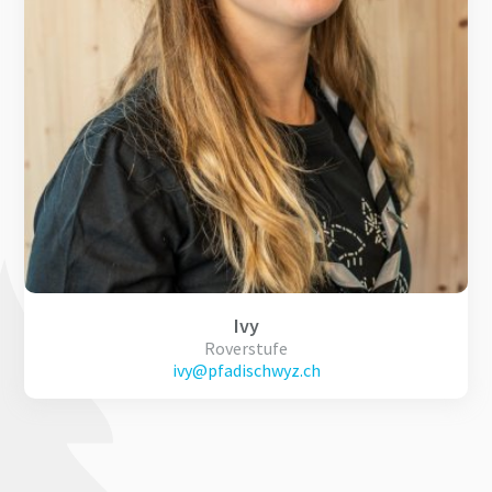
Ivy
Roverstufe
ivy@pfadischwyz.ch