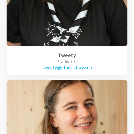
Tweety
Pfadistufe
tweety@pfadischwyz.ch