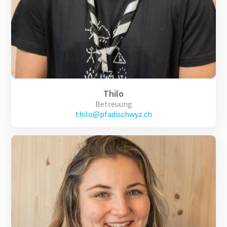
Thilo
Betreuung
thilo@pfadischwyz.ch