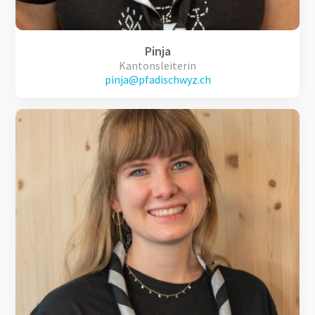
Pinja
Kantonsleiterin
pinja@pfadischwyz.ch