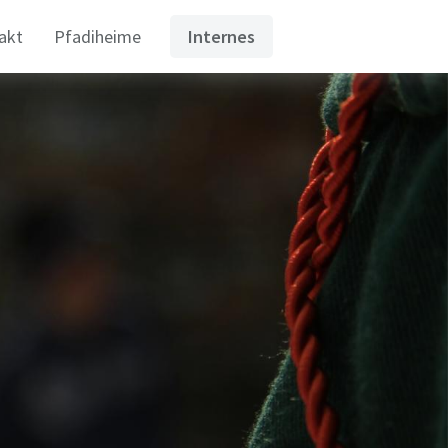
akt
Pfadiheime
Internes