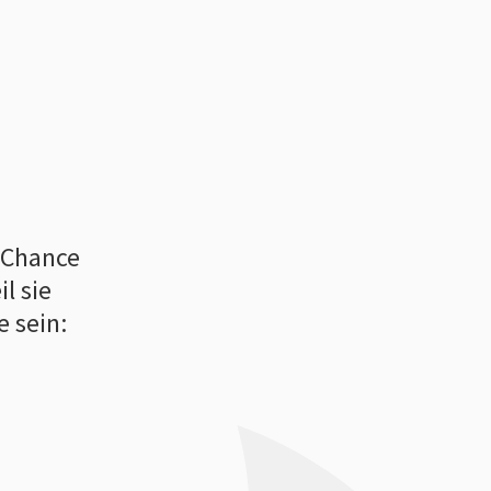
e Chance
l sie
e sein: