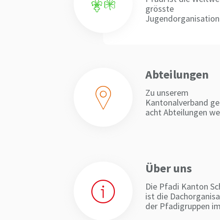
grösste
Jugendorganisation
Weltweit sind gibt e
fast…
Abteilungen
Zu unserem
Kantonalverband ge
acht Abteilungen we
über das Kantonsg
Über uns
Die Pfadi Kanton S
ist die Dachorganisa
der Pfadigruppen i
Kanton…