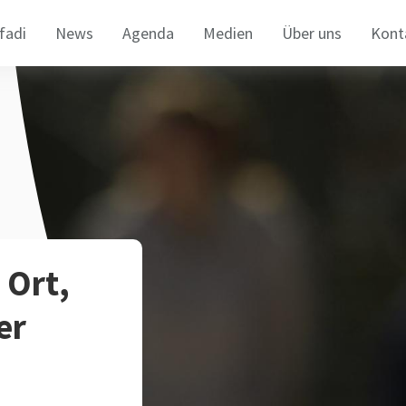
fadi
News
Agenda
Medien
Über uns
Kont
Ort,
er